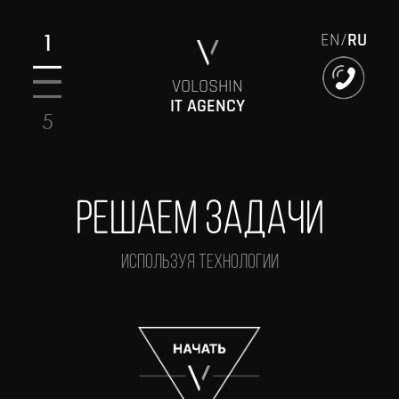
EN
/
RU
1
VOLOSHIN
IT AGENCY
5
Главная
Артефакты
Разработка
Решаем задачи
Реклама
Начать
используя технологии